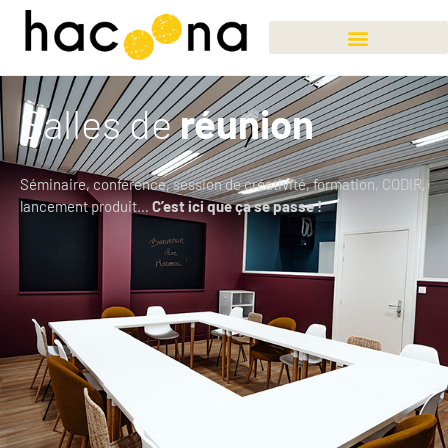
Salles de
réunion
Séminaire, conférence, session de créativité, formation, CODIR,
lancement produit…
C’est ici que ça se passe !