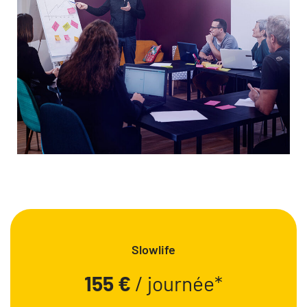
Slowlife
155 €
/ journée*