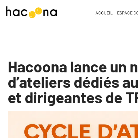
ACCUEIL
ESPACE C
Hacoona lance un 
d’ateliers dédiés a
et dirigeantes de T