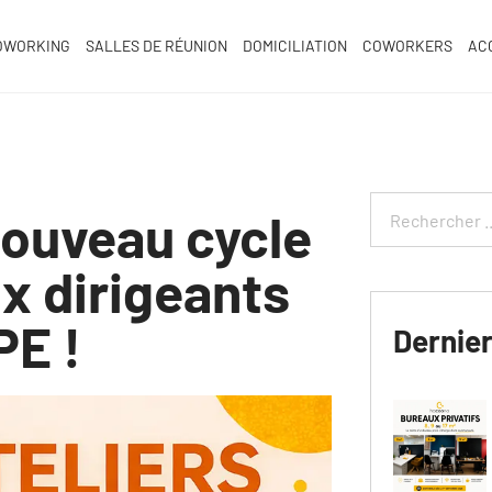
OWORKING
SALLES DE RÉUNION
DOMICILIATION
COWORKERS
AC
nouveau cycle
ux dirigeants
PE !
Dernie